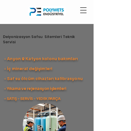
Deiyonizasyon Safsu Sitemleri Teknik
Servisi
- Anyon & Katyon kolonu bakımları
- İç mineral değişimleri
- Saf su ölcüm cihazları kalibrasyonu
- Yıkama ve rejenasyon işlemleri
-
SATIŞ - SERVİS - YEDEK PARÇA