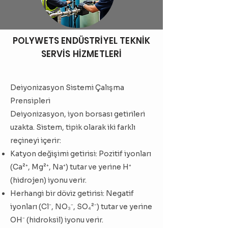
POLYWETS ENDÜSTRİYEL TEKNİK
SERVİS HİZMETLERİ
Deiyonizasyon Sistemi Çalışma
Prensipleri
Deiyonizasyon, iyon borsası getirileri
uzakta. Sistem, tipik olarak iki farklı
reçineyi içerir:
Katyon değişimi getirisi: Pozitif iyonları
(Ca²⁺, Mg²⁺, Na⁺) tutar ve yerine H⁺
(hidrojen) iyonu verir.
Herhangi bir döviz getirisi: Negatif
iyonları (Cl⁻, NO₃⁻, SO₄²⁻) tutar ve yerine
OH⁻ (hidroksil) iyonu verir.