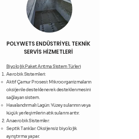
POLYWETS ENDÜSTRİYEL TEKNİK
SERVİS HİZMETLERİ
Biyolojik Paket Arıtma Sistem Türleri
Aerobik Sistemleri:
Aktif Çamur Prosesi: Mikroorganizmaların
oksijenle desteklenerek desteklenmesini
sağlayan sistem.
Havalandırmalı Lagün: Yüzey sularının veya
küçük yerleşimlerin atık sularını arıtır.
Anaerobik Sistemler:
Septik Tanklar: Oksijensiz biyolojik
ayrıştırma yapar.