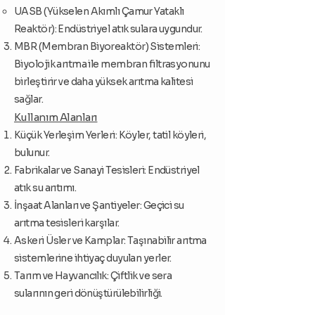
UASB (Yükselen Akımlı Çamur Yataklı
Reaktör): Endüstriyel atık sulara uygundur.
MBR (Membran Biyoreaktör) Sistemleri:
Biyolojik arıtma ile membran filtrasyonunu
birleştirir ve daha yüksek arıtma kalitesi
sağlar.
Kullanım Alanları
Küçük Yerleşim Yerleri: Köyler, tatil köyleri,
bulunur.
Fabrikalar ve Sanayi Tesisleri: Endüstriyel
atık su arıtımı.
İnşaat Alanları ve Şantiyeler: Geçici su
arıtma tesisleri karşılar.
Askeri Üsler ve Kamplar: Taşınabilir arıtma
sistemlerine ihtiyaç duyulan yerler.
Tarım ve Hayvancılık: Çiftlik ve sera
sularının geri dönüştürülebilirliği.