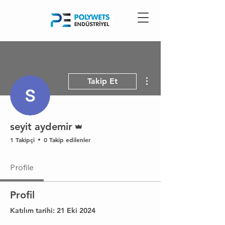
Diğer Eylemler
Takip Et
Admin
seyit aydemir
1 Takipçi
0 Takip edilenler
Profile
Profil
Katılım tarihi: 21 Eki 2024