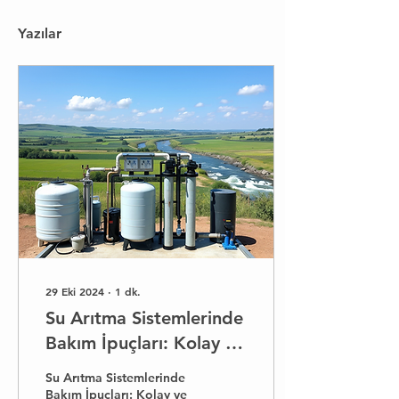
Yazılar
29 Eki 2024
∙
1
dk.
Su Arıtma Sistemlerinde
Bakım İpuçları: Kolay ve
Uygun Maliyetli
Su Arıtma Sistemlerinde
Çözümler
Bakım İpuçları: Kolay ve