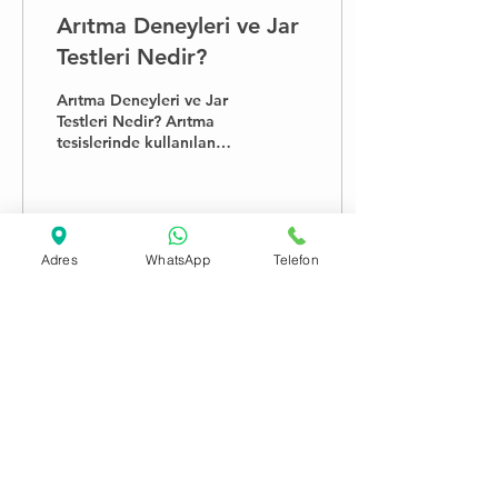
Arıtma Deneyleri ve Jar
Testleri Nedir?
Arıtma Deneyleri ve Jar
Testleri Nedir? Arıtma
tesislerinde kullanılan
kimyasal bölümlerin ve
proseslerin optimize
edilmesi için jar testler
73
0
Adres
WhatsApp
Telefon